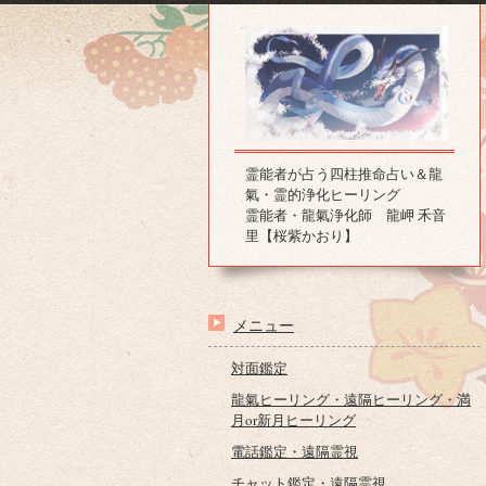
霊能者が占う四柱推命占い＆龍
氣・霊的浄化ヒーリング
霊能者・龍氣浄化師 龍岬 禾音
里【桜紫かおり】
メニュー
対面鑑定
龍氣ヒーリング・遠隔ヒーリング・満
月or新月ヒーリング
電話鑑定・遠隔霊視
チャット鑑定・遠隔霊視