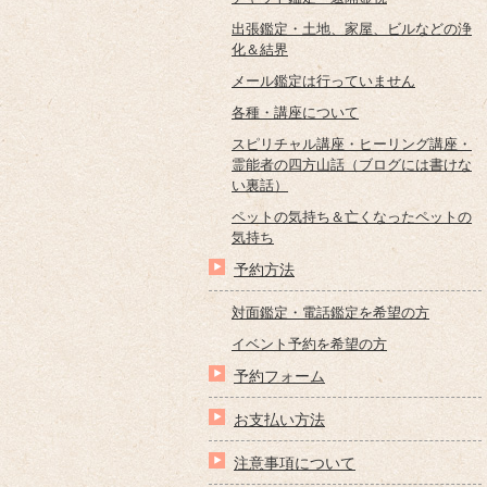
出張鑑定・土地、家屋、ビルなどの浄
化＆結界
メール鑑定は行っていません
各種・講座について
スピリチャル講座・ヒーリング講座・
霊能者の四方山話（ブログには書けな
い裏話）
ペットの気持ち＆亡くなったペットの
気持ち
予約方法
対面鑑定・電話鑑定を希望の方
イベント予約を希望の方
予約フォーム
お支払い方法
注意事項について