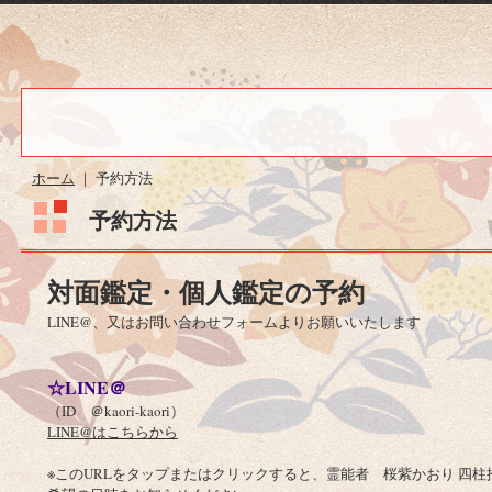
ホーム
｜
予約方法
予約方法
対面鑑定・個人鑑定の予約
LINE@、又はお問い合わせフォームよりお願いいたします
☆LINE＠
（ID ＠kaori-kaori）
LINE@はこちらから
※このURLをタップまたはクリックすると、霊能者 桜紫かおり 四