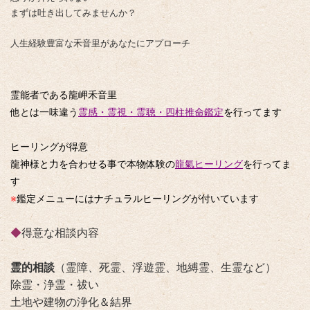
まずは吐き出してみませんか？
人生経験豊富な禾音里があなたにアプローチ
霊能者である龍岬禾音里
他とは一味違う
霊感・霊視・霊聴・四柱推命鑑定
を行ってます
ヒーリングが得意
龍神様と力を合わせる事で本物体験の
龍氣ヒーリング
を行ってま
す
※
鑑定メニューにはナチュラルヒーリングが付いています
◆
得意な相談内容
霊的相談
（霊障、死霊、浮遊霊、地縛霊、生霊など）
除霊・浄霊・祓い
土地や建物の浄化＆結界