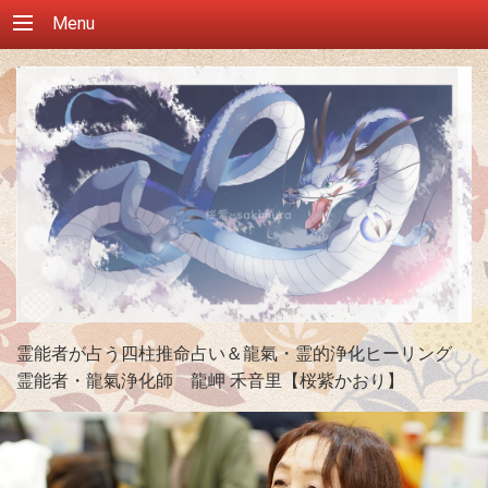
Menu
霊能者が占う四柱推命占い＆龍氣・霊的浄化ヒーリング
霊能者・龍氣浄化師 龍岬 禾音里【桜紫かおり】