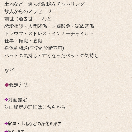
土地など、過去の記憶をチャネリング
故人からのメッセージ
前世（過去世） など
恋愛相談・人間関係・夫婦関係・家族関係
トラウマ・ストレス・インナーチャイルド
仕事・転職・適職
身体的相談(医学的診断不可)
ペットの気持ち・亡くなったペットの気持ち
など
◆
鑑定方法
✤
対面鑑定
対面鑑定の詳細はこちらから
✤
家屋・土地などの浄化＆結界
✤
出張鑑定